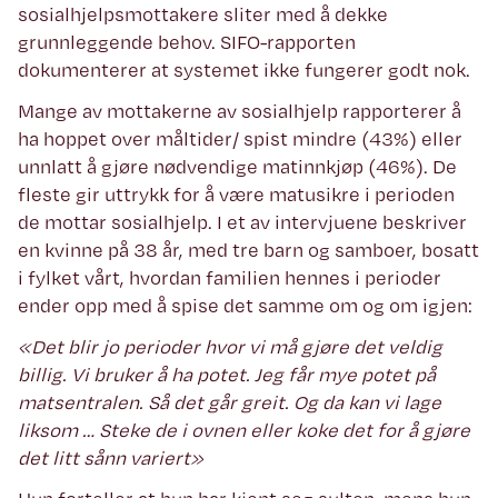
sosialhjelpsmottakere sliter med å dekke
grunnleggende behov. SIFO-rapporten
dokumenterer at systemet ikke fungerer godt nok.
Mange av mottakerne av sosialhjelp rapporterer å
ha hoppet over måltider/ spist mindre (43%) eller
unnlatt å gjøre nødvendige matinnkjøp (46%). De
fleste gir uttrykk for å være matusikre i perioden
de mottar sosialhjelp. I et av intervjuene beskriver
en kvinne på 38 år, med tre barn og samboer, bosatt
i fylket vårt, hvordan familien hennes i perioder
ender opp med å spise det samme om og om igjen:
«Det blir jo perioder hvor vi må gjøre det veldig
billig. Vi bruker å ha potet. Jeg får mye potet på
matsentralen. Så det går greit. Og da kan vi lage
liksom … Steke de i ovnen eller koke det for å gjøre
det litt sånn variert»