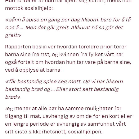
Hun forteller at hun har kjent seg sulten, mens hun
mottok sosialhjelp:
«sånn å spise en gang per dag liksom, bare for å få
noe å … Men det går greit. Akkurat nå så går det
greit»
Rapporten beskriver hvordan foreldre prioriterer
barna sine fremst, og kvinnen fra fylket vårt har
også fortalt om hvordan hun tar vare på barna sine,
ved å opplyse at barna
«får bestandig spise seg mett. Og vi har liksom
bestandig brød og … Eller stort sett bestandig
brød»
Jeg mener at alle bør ha samme muligheter for
tilgang til mat, uavhengig av om de for en kort eller
en lengre periode er avhengig av samfunnet vårt
sitt siste sikkerhetsnett; sosialhjelpen.