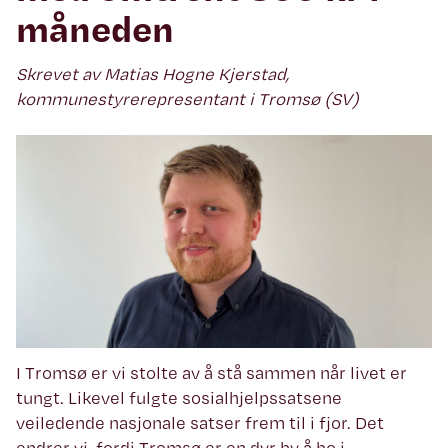
måneden
Skrevet av Matias Hogne Kjerstad,
kommunestyrerepresentant i Tromsø (SV)
I Tromsø er vi stolte av å stå sammen når livet er
tungt. Likevel fulgte sosialhjelpssatsene
veiledende nasjonale satser frem til i fjor. Det
endrer vi, fordi Tromsø er en dyr by å bo i.