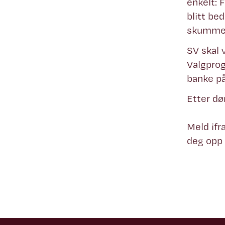
enkelt: 
blitt be
skummelt
SV skal 
Valgprog
banke på
Etter dø
Meld ifr
deg opp 