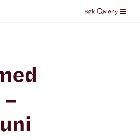
Søk
Meny
 med
 –
juni