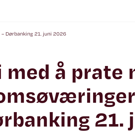
 – Dørbanking 21. juni 2026
i med å prate
omsøværinger
rbanking 21. 