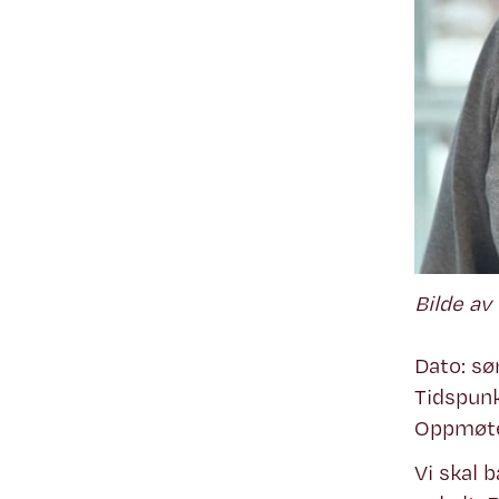
Bilde a
Dato: sø
Tidspunkt
Oppmøte
Vi skal 