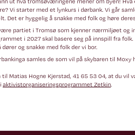
Finn ut hva tromsøværingene mener om byen! Hva e
dre? Vi starter med et lynkurs i dørbank. Vi går saml
. Det er hyggelig å snakke med folk og høre dere
være partiet i Tromsø som kjenner nærmiljøet og i
rammet i 2027 skal basere seg på innspill fra folk. D
 dører og snakke med folk der vi bor.
rbankinga samles de som vil på skybaren til Moxy ho
a til Matias Hogne Kjerstad, 41 65 53 04, at du vil
i
aktivistorganiseringsprogrammet Zetkin
.