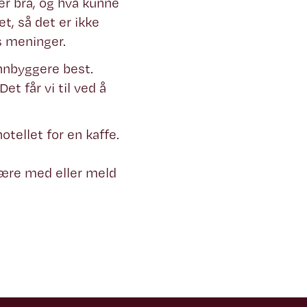
r bra, og hva kunne
et, så det er ikke
s meninger.
nnbyggere best.
et får vi til ved å
tellet for en kaffe.
 være med eller meld