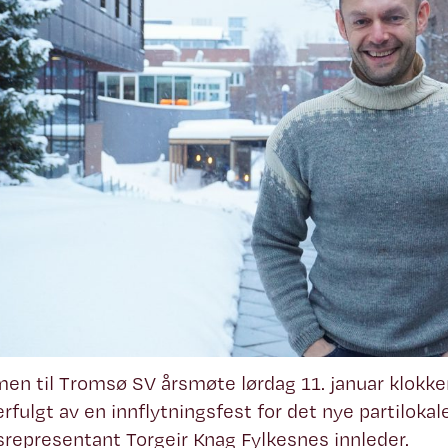
n til Tromsø SV årsmøte lørdag 11. januar klokke
erfulgt av en innflytningsfest for det nye partilokal
srepresentant Torgeir Knag Fylkesnes innleder.