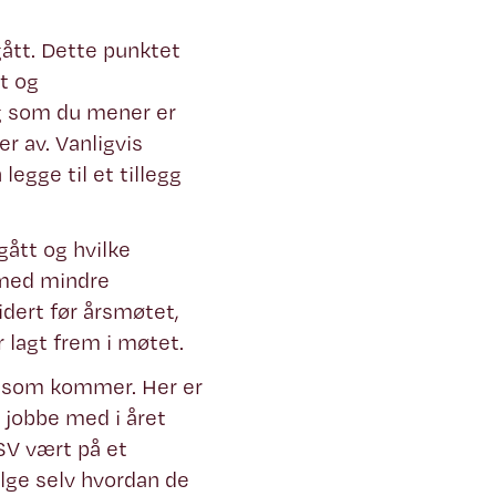
gått. Dette punktet
et og
g som du mener er
er av. Vanligvis
egge til et tillegg
gått og hvilke
 med mindre
idert før årsmøtet,
r lagt frem i møtet.
et som kommer. Her er
l jobbe med i året
SV vært på et
elge selv hvordan de