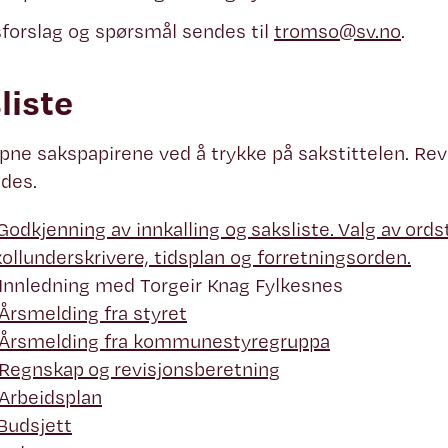
forslag og spørsmål sendes til
tromso@sv.no
.
liste
pne sakspapirene ved å trykke på sakstittelen. Re
des.
Godkjenning av innkalling og saksliste. Valg av ordst
ollunderskrivere, tidsplan og forretningsorden.
Innledning med Torgeir Knag Fylkesnes
Årsmelding fra styret
 Årsmelding fra kommunestyregruppa
Regnskap og revisjonsberetning
Arbeidsplan
Budsjett