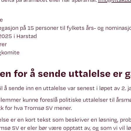
re
egasjon på 15 personer til fylkets års- og nominasj
2025 i Harstad
rer
lgkomite
ten for å sende uttalelse er g
til å sende inn en uttalelse var senest i løpet av 2.
lemmer kunne foreslå politiske uttalelser til årsmø
kk for hva Tromsø SV mener.
else er en kort tekst som beskriver en løsning, pro
sø SV er eler bør være opptatt av, og som vi vil løf