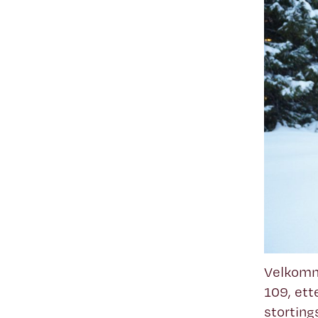
Velkomme
109, ett
storting