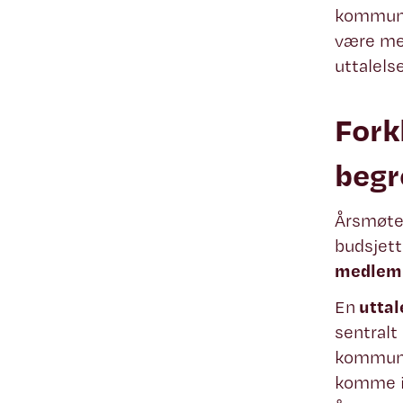
kommunen
være men
uttalels
Fork
begr
Årsmøte
budsjett
medlem
En
uttal
sentralt 
kommunes
komme i 