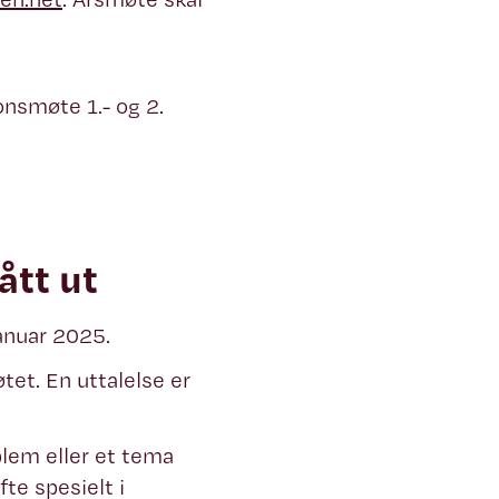
onsmøte 1.- og 2.
ått ut
 januar 2025.
tet. En uttalelse er
blem eller et tema
te spesielt i