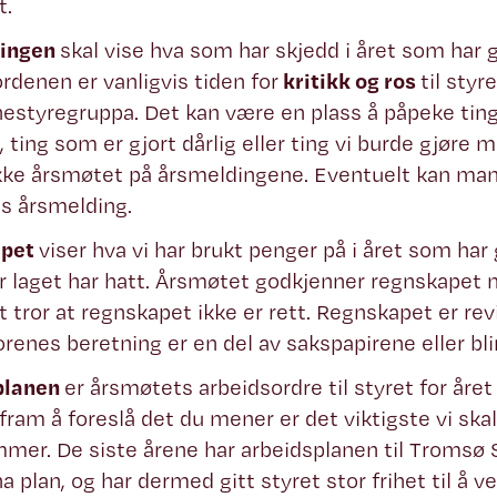
t.
ingen
skal vise hva som har skjedd i året som har 
rdenen er vanligvis tiden for
kritikk og ros
til styr
styregruppa. Det kan være en plass å påpeke tin
, ting som er gjort dårlig eller ting vi burde gjøre m
kke årsmøtet på årsmeldingene. Eventuelt kan man l
ets årsmelding.
pet
viser hva vi har brukt penger på i året som har 
r laget har hatt. Årsmøtet godkjenner regnskapet
 tror at regnskapet ikke er rett. Regnskapet er rev
orenes beretning er en del av sakspapirene eller bli
planen
er årsmøtets arbeidsordre til styret for år
t fram å foreslå det du mener er det viktigste vi ska
er. De siste årene har arbeidsplanen til Tromsø 
a plan, og har dermed gitt styret stor frihet til å v