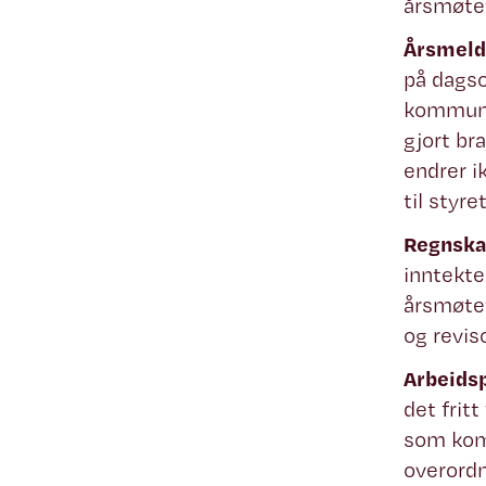
årsmøte
Årsmeld
på dagso
kommune
gjort bra
endrer i
til styr
Regnska
inntekte
årsmøtet
og revis
Arbeids
det frit
som komm
overordn