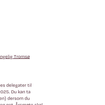
jengelig Tromsø
es delegater til
2025. Du kan ta
éen) dersom du
en.net
. Årsmøte skal