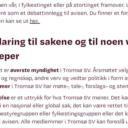
 vår, i fylkestinget eller på stortinget framover.
t som et debattinnlegg til avisen. Du finner et for
en kan se ut
her.
laring til sakene og til noen 
eper
t er
øverste myndighet
i Tromsø SV. Årsmøtet velg
 og regnskap, andre verv og vedtar politikk i form a
mer
i Tromsø SV har møte-, tale-, forslags- og st
else
er et uttrykk for hva Tromsø SV mener. Det kan
i en nasjonal eller global sak, det kan være rettet ti
tyregruppen eller fylkestingsgruppen eller det k
avisen. Alle medlemmer i Tromsø SV kan foreslå ut