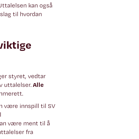
 Uttalelsen kan også
slag til hvordan
viktige
er styret, vedtar
v uttalelser.
Alle
emmerett.
 være innspill til SV
l
an være ment til å
talelser fra