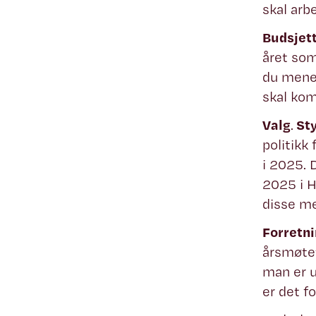
skal arb
Budsjet
året som
du mener
skal kom
Valg
.
Sty
politikk 
i 2025. 
2025 i H
disse me
Forretn
årsmøtet
man er u
er det f