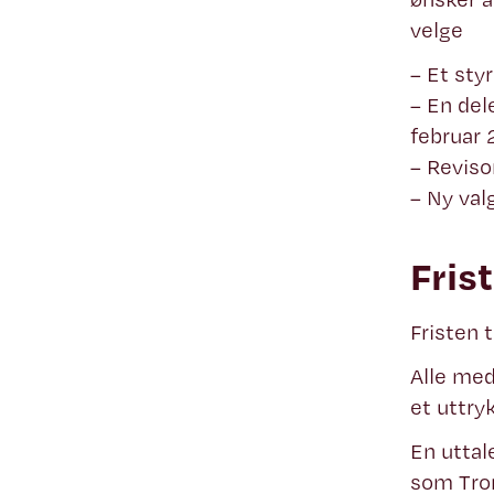
velge
– Et sty
– En del
februar 
– Reviso
– Ny va
Fris
Fristen 
Alle med
et uttry
En uttal
som Trom