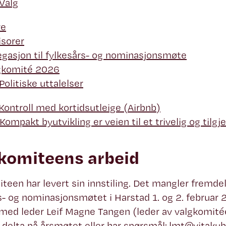
Valg
re
isorer
egasjon til fylkesårs- og nominasjonsmøte
gkomité 2026
Politiske uttalelser
Kontroll med kortidsutleige (Airb
nb)
Kompakt byutvikling er veien til et trivelig og tilg
komiteens arbeid
teen har levert sin innstiling. Det mangler fremdel
s- og nominasjonsmøtet i Harstad 1. og 2. februar 
med leder Leif Magne Tangen (leder av valgkomit
 delta på årsmøtet eller har spørsmål:
lmt@vitakub