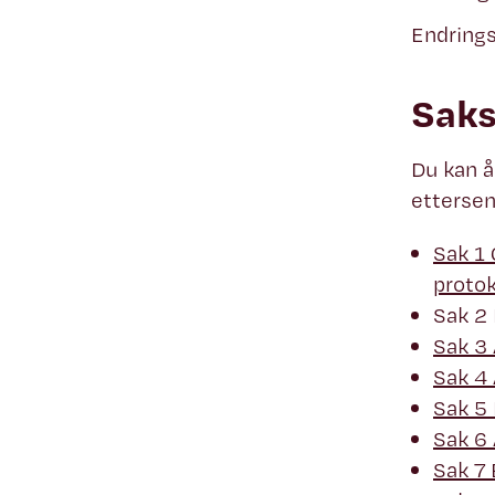
Endrings
Saks
Du kan å
ettersen
Sak 1 
protok
Sak 2 
Sak 3 
Sak 4
Sak 5 
Sak 6 
Sak 7 