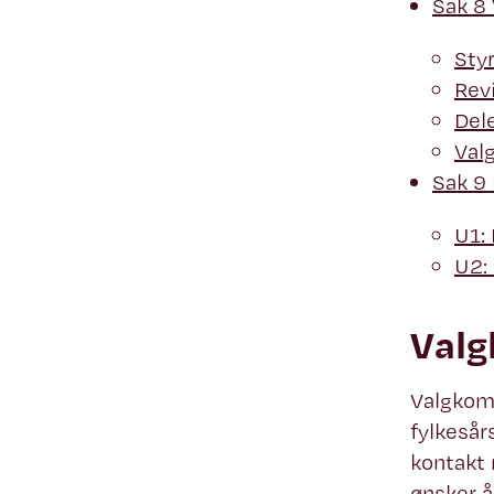
Sak 8 
Sty
Rev
Del
Val
Sak 9 
U1: 
U2: 
Valg
Valgkomi
fylkesår
kontakt 
ønsker å