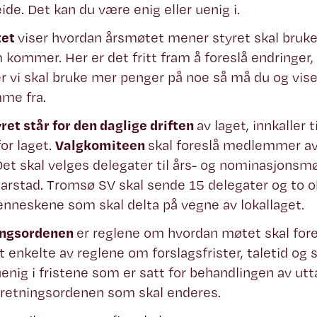
eide. Det kan du være enig eller uenig i.
tet
viser hvordan årsmøtet mener styret skal bruke 
 kommer. Her er det fritt fram å foreslå endringe
 vi skal bruke mer penger på noe så må du og vise
me fra.
ret står for den daglige driften
av laget, innkaller 
for laget.
Valgkomiteen
skal foreslå medlemmer av
Det skal velges delegater til års- og nominasjonsmø
arstad. Tromsø SV skal sende 15 delegater og to o
nneskene som skal delta på vegne av lokallaget.
ingsordenen
er reglene om hvordan møtet skal fo
 enkelte av reglene om forslagsfrister, taletid og 
enig i fristene som er satt for behandlingen av utta
oretningsordenen som skal enderes.