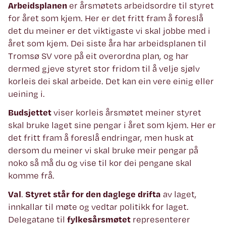
Arbeidsplanen
er årsmøtets arbeidsordre til styret
for året som kjem. Her er det fritt fram å foreslå
det du meiner er det viktigaste vi skal jobbe med i
året som kjem. Dei siste åra har arbeidsplanen til
Tromsø SV vore på eit overordna plan, og har
dermed gjeve styret stor fridom til å velje sjølv
korleis dei skal arbeide. Det kan ein vere einig eller
ueining i.
Budsjettet
viser korleis årsmøtet meiner styret
skal bruke laget sine pengar i året som kjem. Her er
det fritt fram å foreslå endringar, men husk at
dersom du meiner vi skal bruke meir pengar på
noko så må du og vise til kor dei pengane skal
komme frå.
Val
.
Styret står for den daglege drifta
av laget,
innkallar til møte og vedtar politikk for laget.
Delegatane til
fylkesårsmøtet
representerer