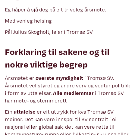
Eg håper å sjå deg på eit triveleg årsmøte.
Med venleg helsing
Pål Julius Skogholt, leiar i Tromsø SV
Forklaring til sakene og til
nokre viktige begrep
Årsmøtet er
øverste myndigheit
i Tromsø SV.
Årsmøtet vel styret og andre verv og vedtar politikk
i form av uttalelsar.
Alle medlemmar
i Tromsø SV
har møte- og stemmerett
Ein
uttalelse
er eit uttrykk for kva Tromsø SV
meiner. Det kan vere innspel til SV sentralt i ei
nasjonal eller global sak, det kan vere retta til
kommunestyregruppa eller fylkestingsgruppa eller