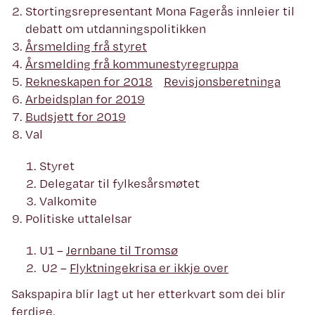
Stortingsrepresentant Mona Fagerås innleier til
debatt om utdanningspolitikken
Årsmelding frå styret
Årsmelding frå kommunestyregruppa
Rekneskapen for 2018
Revisjonsberetninga
Arbeidsplan for 2019
Budsjett for 2019
Val
Styret
Delegatar til fylkesårsmøtet
Valkomite
Politiske uttalelsar
U1 –
Jernbane til Tromsø
U2 –
Flyktningekrisa er ikkje over
Sakspapira blir lagt ut her etterkvart som dei blir
ferdige.