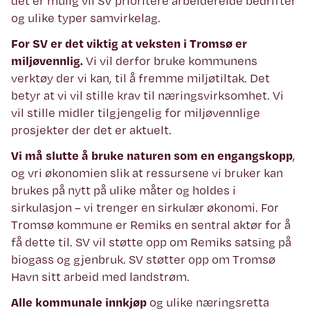
det er mulig vil SV prioritere arbeidereide bedrifter
og ulike typer samvirkelag.
For SV er det viktig at veksten i Tromsø er
miljøvennlig.
Vi vil derfor bruke kommunens
verktøy der vi kan, til å fremme miljøtiltak. Det
betyr at vi vil stille krav til næringsvirksomhet. Vi
vil stille midler tilgjengelig for miljøvennlige
prosjekter der det er aktuelt.
Vi må slutte å bruke naturen som en engangskopp
,
og vri økonomien slik at ressursene vi bruker kan
brukes på nytt på ulike måter og holdes i
sirkulasjon – vi trenger en sirkulær økonomi. For
Tromsø kommune er Remiks en sentral aktør for å
få dette til. SV vil støtte opp om Remiks satsing på
biogass og gjenbruk. SV støtter opp om Tromsø
Havn sitt arbeid med landstrøm.
Alle kommunale innkjøp
og ulike næringsretta