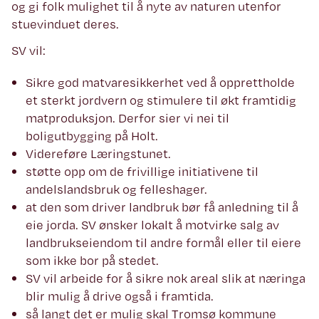
og gi folk mulighet til å nyte av naturen utenfor
stuevinduet deres.
SV vil:
Sikre god matvaresikkerhet ved å opprettholde
et sterkt jordvern og stimulere til økt framtidig
matproduksjon. Derfor sier vi nei til
boligutbygging på Holt.
Videreføre Læringstunet.
støtte opp om de frivillige initiativene til
andelslandsbruk og felleshager.
at den som driver landbruk bør få anledning til å
eie jorda. SV ønsker lokalt å motvirke salg av
landbrukseiendom til andre formål eller til eiere
som ikke bor på stedet.
SV vil arbeide for å sikre nok areal slik at næringa
blir mulig å drive også i framtida.
så langt det er mulig skal Tromsø kommune