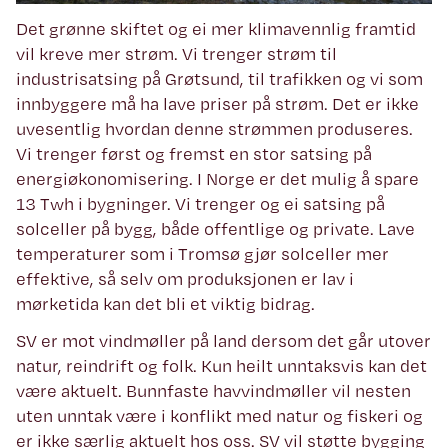
Det grønne skiftet og ei mer klimavennlig framtid
vil kreve mer strøm. Vi trenger strøm til
industrisatsing på Grøtsund, til trafikken og vi som
innbyggere må ha lave priser på strøm. Det er ikke
uvesentlig hvordan denne strømmen produseres.
Vi trenger først og fremst en stor satsing på
energiøkonomisering. I Norge er det mulig å spare
13 Twh i bygninger. Vi trenger og ei satsing på
solceller på bygg, både offentlige og private. Lave
temperaturer som i Tromsø gjør solceller mer
effektive, så selv om produksjonen er lav i
mørketida kan det bli et viktig bidrag.
SV er mot vindmøller på land dersom det går utover
natur, reindrift og folk. Kun heilt unntaksvis kan det
være aktuelt. Bunnfaste havvindmøller vil nesten
uten unntak være i konflikt med natur og fiskeri og
er ikke særlig aktuelt hos oss. SV vil støtte bygging