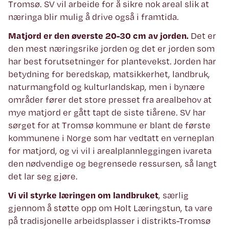
Tromsø. SV vil arbeide for å sikre nok areal slik at
næringa blir mulig å drive også i framtida.
Matjord er den øverste 20-30 cm av jorden.
Det er
den mest næringsrike jorden og det er jorden som
har best forutsetninger for plantevekst. Jorden har
betydning for beredskap, matsikkerhet, landbruk,
naturmangfold og kulturlandskap, men i bynære
områder fører det store presset fra arealbehov at
mye matjord er gått tapt de siste tiårene. SV har
sørget for at Tromsø kommune er blant de første
kommunene i Norge som har vedtatt en verneplan
for matjord, og vi vil i arealplannleggingen ivareta
den nødvendige og begrensede ressursen, så langt
det lar seg gjøre.
Vi vil styrke læringen om landbruket
, særlig
gjennom å støtte opp om Holt Læringstun, ta vare
på tradisjonelle arbeidsplasser i distrikts-Tromsø