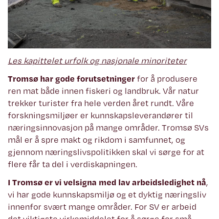
Les kapittelet urfolk og nasjonale minoriteter
Tromsø har gode forutsetninger
for å produsere
ren mat både innen fiskeri og landbruk. Vår natur
trekker turister fra hele verden året rundt. Våre
forskningsmiljøer er kunnskapsleverandører til
næringsinnovasjon på mange områder. Tromsø SVs
mål er å spre makt og rikdom i samfunnet, og
gjennom næringslivspolitikken skal vi sørge for at
flere får ta del i verdiskapningen.
I Tromsø er vi velsigna med lav arbeidsledighet nå
,
vi har gode kunnskapsmiljø og et dyktig næringsliv
innenfor svært mange områder. For SV er arbeid
det viktigste virkemiddelet for å sørge for små