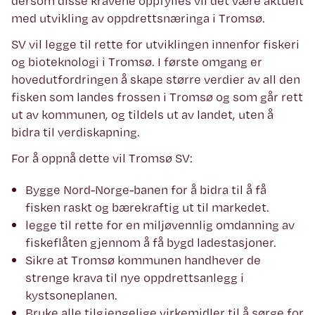
dersom disse kravene oppfylles vil det være aktuelt
med utvikling av oppdrettsnæringa i Tromsø.
SV vil legge til rette for utviklingen innenfor fiskeri
og bioteknologi i Tromsø. I første omgang er
hovedutfordringen å skape større verdier av all den
fisken som landes frossen i Tromsø og som går rett
ut av kommunen, og tildels ut av landet, uten å
bidra til verdiskapning.
For å oppnå dette vil Tromsø SV:
Bygge Nord-Norge-banen for å bidra til å få
fisken raskt og bærekraftig ut til markedet.
legge til rette for en miljøvennlig omdanning av
fiskeflåten gjennom å få bygd ladestasjoner.
Sikre at Tromsø kommunen handhever de
strenge krava til nye oppdrettsanlegg i
kystsoneplanen.
Bruke alle tilgjengelige virkemidler til å sørge for