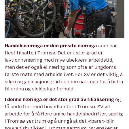
Handelsnæringa er den private næringa
som har
flest tilsatte i Tromsø. Det er i stor grad ei
lavtlønnsnæring med mye ubekvem arbeidstid,
men det er også ei næring som ofte er ungdoms
første møte med arbeidslivet. For SV er det viktig å
sikre organisasjonsgrad i denne næringa for å bidra
til ordna og skikkelige forhold.
I denne næringa er det stor grad av filialisering
og
få bedrifter med hovedkontor i Tromsø. SV vil
arbeide for å få flere unike handelsbedrifter, særlig
i Tromsø sentrum og å unngå at det «bare» blir
souvenirbutikker i Tromsø sentrum. SV ønsker at